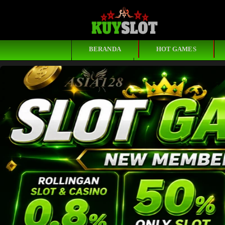
BERANDA
HOT GAMES
FISHING