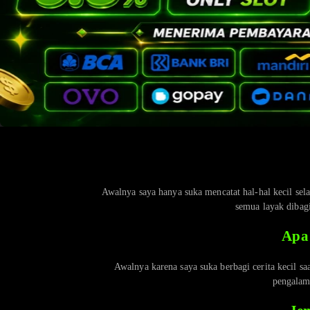
Awalnya saya hanya suka mencatat hal-hal kecil se
semua layak dibag
Apa
Awalnya karena saya suka berbagi cerita kecil s
pengalama