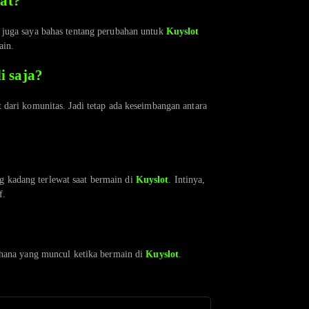
uat?
 juga saya bahas tentang perubahan untuk
Kuyslot
ain.
i saja?
 dari komunitas. Jadi tetap ada keseimbangan antara
 kadang terlewat saat bermain di
Kuyslot
. Intinya,
f.
erhana yang muncul ketika bermain di
Kuyslot
.