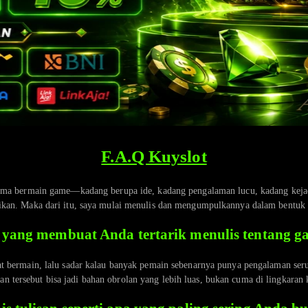
F.A.Q Kuyslot
lama bermain game—kadang berupa ide, kadang pengalaman lucu, kadang kejad
ikan. Maka dari itu, saya mulai menulis dan mengumpulkannya dalam bentuk 
 yang membuat Anda tertarik menulis tentang g
aat bermain, lalu sadar kalau banyak pemain sebenarnya punya pengalaman seru
n tersebut bisa jadi bahan obrolan yang lebih luas, bukan cuma di lingkaran k