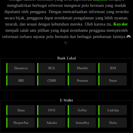
menghadirkan berbagai referensi mengenai pola bermain yang mudah
dipahami oleh pengguna. Dengan memanfaatkan informasi yang tersedia
secara bijak, pengguna dapat menikmati pengalaman yang lebih nyaman,
terarah, dan sesuai dengan kebutuhan mereka. Oleh karena itu,
Kuyslot
menjadi salah satu pilihan yang dapat membantu pengguna memperoleh
informasi terbaru seputar pola bermain dan berbagai pembaruan lainnya.🎮
✨.
Bank Lokal
Danamon
BCA
Mandiri
BNI
BRI
CIMB
Permata
Panin
E-Wallet
Dana
OVO
GoPay
LinkAja
ShopeePay
Sakuku
JeniusPay
Doku